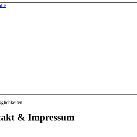
glichkeiten
takt
&
Impressum