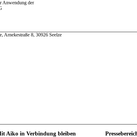
er Anwendung der
G
e, Arnekestraße 8, 30926 Seelze
it Aiko in Verbindung bleiben
Pressebereic