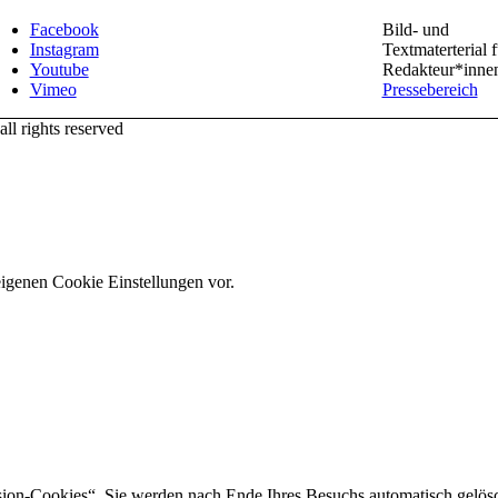
Facebook
Bild- und
Instagram
Textmaterterial f
Youtube
Redakteur*inne
Vimeo
Pressebereich
l rights reserved
eigenen Cookie Einstellungen vor.
sion-Cookies“. Sie werden nach Ende Ihres Besuchs automatisch gelösc