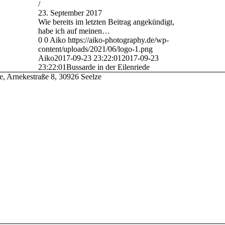
/
23. September 2017
Wie bereits im letzten Beitrag angekündigt,
habe ich auf meinen…
0
0
Aiko
https://aiko-photography.de/wp-
content/uploads/2021/06/logo-1.png
Aiko
2017-09-23 23:22:01
2017-09-23
23:22:01
Bussarde in der Eilenriede
e, Arnekestraße 8, 30926 Seelze