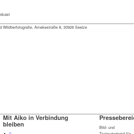
odcast
d Wildtierfotografie, Arnekestraße 8, 30926 Seelze
Mit Aiko in Verbindung
Presseberei
bleiben
Bild- und
Textmaterterial für