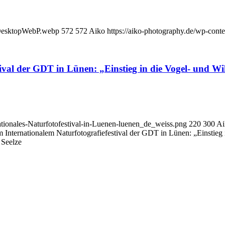
lyDesktopWebP.webp
572
572
Aiko
https://aiko-photography.de/wp-cont
ival der GDT in Lünen: „Einstieg in die Vogel- und Wi
tionales-Naturfotofestival-in-Luenen-luenen_de_weiss.png
220
300
Ai
 Internationalem Naturfotografiefestival der GDT in Lünen: „Einstieg 
 Seelze