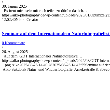
/
30. Januar 2025
Es freut mich sehr mit euch teilen zu dürfen das ich…
https://aiko-photography.de/wp-content/uploads/2025/01/Optimize
12:02:40
Nikon Creator
Seminar auf dem Internationalem Naturfotografiefest
0 Kommentare
/
26. August 2025
Auf dem GDT Internationales Naturfotofestival…
https://aiko-photography.de/wp-content/uploads/2025/08/GDT-Interna
1.png
Aiko
2025-08-26 14:40:28
2025-08-26 14:43:55
Seminar auf dem
Aiko Sukdolak Natur- und Wildtierfotografie, Arnekestraße 8, 30926