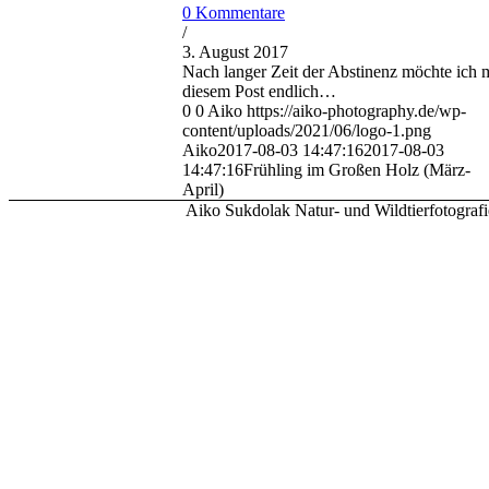
0 Kommentare
/
3. August 2017
Nach langer Zeit der Abstinenz möchte ich m
diesem Post endlich…
0
0
Aiko
https://aiko-photography.de/wp-
content/uploads/2021/06/logo-1.png
Aiko
2017-08-03 14:47:16
2017-08-03
14:47:16
Frühling im Großen Holz (März-
April)
Aiko Sukdolak Natur- und Wildtierfotografi