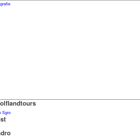
olflandtours
st
ndro