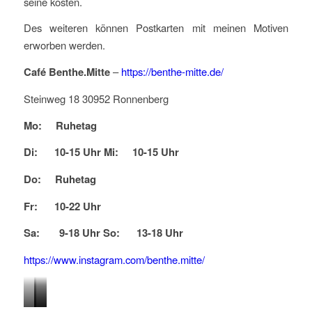
seine kosten.
Des weiteren können Postkarten mit meinen Motiven
erworben werden.
Café Benthe.Mitte
–
https://benthe-mitte.de/
Steinweg 18 30952 Ronnenberg
Mo: Ruhetag
Di: 10-15 Uhr
Mi: 10-15 Uhr
Do: Ruhetag
Fr: 10-22 Uhr
Sa: 9-18 Uhr So: 13-18 Uhr
https://www.instagram.com/benthe.mitte/
Beim
Gemütliche
Postkarten