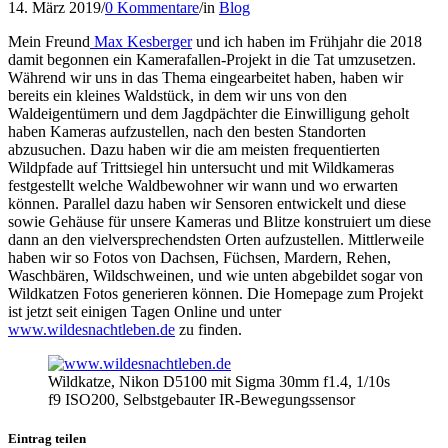
14. März 2019
/
0 Kommentare
/
in
Blog
Mein Freund
Max Kesberger
und ich haben im Frühjahr die 2018
damit begonnen ein Kamerafallen-Projekt in die Tat umzusetzen.
Während wir uns in das Thema eingearbeitet haben, haben wir
bereits ein kleines Waldstück, in dem wir uns von den
Waldeigentümern und dem Jagdpächter die Einwilligung geholt
haben Kameras aufzustellen, nach den besten Standorten
abzusuchen. Dazu haben wir die am meisten frequentierten
Wildpfade auf Trittsiegel hin untersucht und mit Wildkameras
festgestellt welche Waldbewohner wir wann und wo erwarten
können. Parallel dazu haben wir Sensoren entwickelt und diese
sowie Gehäuse für unsere Kameras und Blitze konstruiert um diese
dann an den vielversprechendsten Orten aufzustellen. Mittlerweile
haben wir so Fotos von Dachsen, Füchsen, Mardern, Rehen,
Waschbären, Wildschweinen, und wie unten abgebildet sogar von
Wildkatzen Fotos generieren können. Die Homepage zum Projekt
ist jetzt seit einigen Tagen Online und unter
www.wildesnachtleben.de
zu finden.
Wildkatze, Nikon D5100 mit Sigma 30mm f1.4, 1/10s
f9 ISO200, Selbstgebauter IR-Bewegungssensor
Eintrag teilen