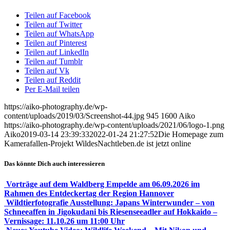
Teilen auf Facebook
Teilen auf Twitter
Teilen auf WhatsApp
Teilen auf Pinterest
Teilen auf LinkedIn
Teilen auf Tumblr
Teilen auf Vk
Teilen auf Reddit
Per E-Mail teilen
https://aiko-photography.de/wp-
content/uploads/2019/03/Screenshot-44.jpg
945
1600
Aiko
https://aiko-photography.de/wp-content/uploads/2021/06/logo-1.png
Aiko
2019-03-14 23:39:33
2022-01-24 21:27:52
Die Homepage zum
Kamerafallen-Projekt WildesNachtleben.de ist jetzt online
Das könnte Dich auch interessieren
Vorträge auf dem Waldberg Empelde am 06.09.2026 im
Rahmen des Entdeckertag der Region Hannover
Wildtierfotografie Ausstellung: Japans Winterwunder – von
Schneeaffen in Jigokudani bis Riesenseeadler auf Hokkaido –
Vernissage: 11.10.26 um 11:00 Uhr