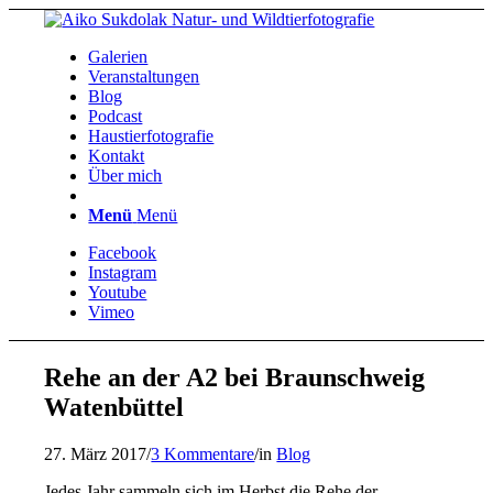
Galerien
Veranstaltungen
Blog
Podcast
Haustierfotografie
Kontakt
Über mich
Menü
Menü
Facebook
Instagram
Youtube
Vimeo
Rehe an der A2 bei Braunschweig
Watenbüttel
27. März 2017
/
3 Kommentare
/
in
Blog
Jedes Jahr sammeln sich im Herbst die Rehe der