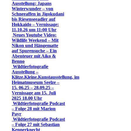
Ausstellung: Japans
Winterwunder – von
Schneeaffen in Jigokudani
bis Riesenseeadler auf
Hokkaido – Vernissage:
11.10.26 um 11:00 Uhr
Neues Youtube Video:
Wildlife Weekend – Mit
Nikon und Hängematte
auf Spurensuche – Ein
Abenteuer mit Aiko &
Benno
Wildtierfotografie
Ausstellung –
Klitze.Kleine.Kunstausstellung. im
Heimatmuseum Seelze –
15. 06.25 – 28.09.25 –
Vernissage am 15. Juli
2025 18.00 Uhr
Wildtierfotografie Podcast
– Folge 28 mit Marion
Payr
Wildtierfotografie Podcast
– Folge 27 mit Sebastian
Kennerknecht