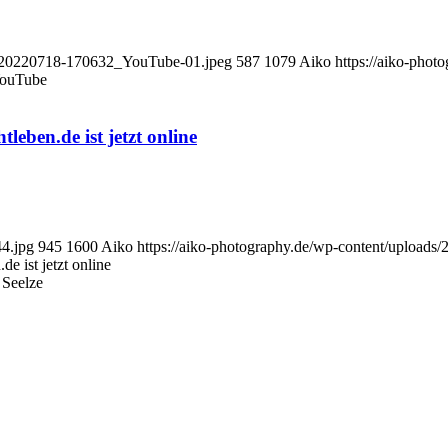
ot_20220718-170632_YouTube-01.jpeg
587
1079
Aiko
https://aiko-phot
YouTube
ben.de ist jetzt online
44.jpg
945
1600
Aiko
https://aiko-photography.de/wp-content/uploads/
 ist jetzt online
 Seelze