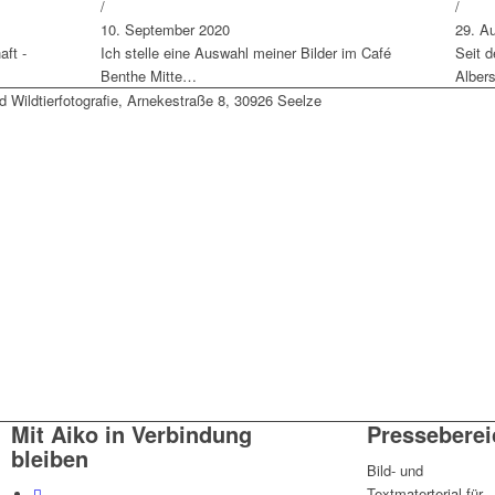
/
/
10. September 2020
29. A
ft -
Ich stelle eine Auswahl meiner Bilder im Café
Seit 
Benthe Mitte…
Alber
d Wildtierfotografie, Arnekestraße 8, 30926 Seelze
Mit Aiko in Verbindung
Presseberei
bleiben
Bild- und
Textmaterterial für