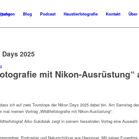
altungen
Blog
Podcast
Haustierfotografie
Kontakt
Über
n Days 2025
ag
efotografie mit Nikon-Ausrüstung“
, dass ich auf zwei Tourstops der Nikon Days 2025 dabei bin. Am Samstag de
i mal meinen Vortrag „Wildlifefotografie mit Nikon-Ausrüstung“:
dtierfotograf Aiko Sukdolak zeigt in seinem fesselnden Vortag eine Auswahl se
tragsredner, Podcaster und Naturschützer aus Hannover. Mit seiner Expertise,