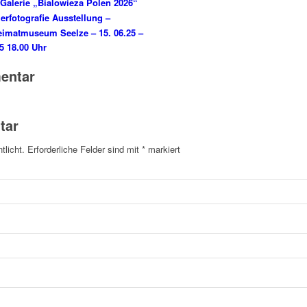
Galerie „Bialowieza Polen 2026“
ierfotografie Ausstellung –
Heimatmuseum Seelze – 15. 06.25 –
5 18.00 Uhr
entar
tar
tlicht.
Erforderliche Felder sind mit
*
markiert